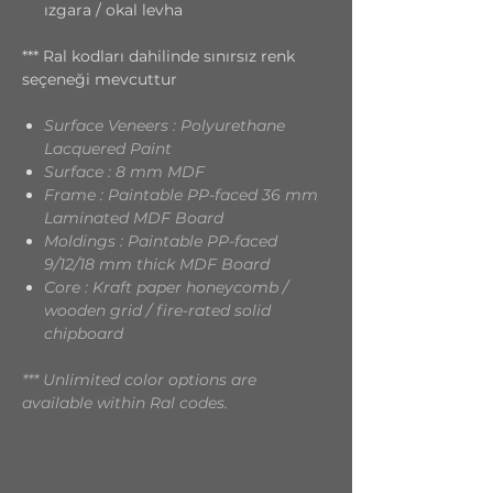
ızgara / okal levha
*** Ral kodları dahilinde sınırsız renk
seçeneği mevcuttur
Surface Veneers : Polyurethane
Lacquered Paint
Surface : 8 mm MDF
Frame : Paintable PP-faced 36 mm
Laminated MDF Board
Moldings : Paintable PP-faced
9/12/18 mm thick MDF Board
Core : Kraft paper honeycomb /
wooden grid / fire-rated solid
chipboard
*** Unlimited color options are
available within Ral codes.