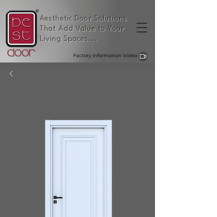
Aesthetic Door Solutions
That Add Value to Your
Living Spaces...
Factory Information Video