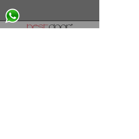
info@bestdoor.com.tr
Osb Atatürk Cad. NO:11
59500 Çerkezköy
TEKİRDAĞ / TÜRKİYE
T: ​
+90 282 758 38 80
T:
+90 549 549 23 78
T:
+90 549 549
BEST
bestdoor
®
2024 All rights reserved.