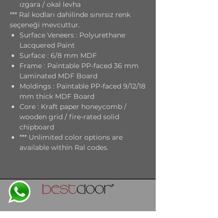
ızgara / okal levha
*** Ral kodları dahilinde sınırsız renk
seçeneği mevcuttur.
Surface Veneers : Polyurethane
Lacquered Paint
Surface : 6/8 mm MDF
Frame : Paintable PP-faced 36 mm
Laminated MDF Board
Moldings : Paintable PP-faced 9/12/18
mm thick MDF Board
Core : Kraft paper honeycomb /
wooden grid / fire-rated solid
chipboard
*** Unlimited color options are
available within Ral codes.