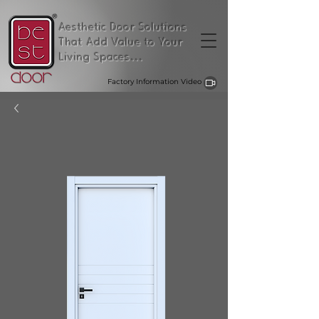
Aesthetic Door Solutions
That Add Value to Your
Living Spaces...
Factory Information Video