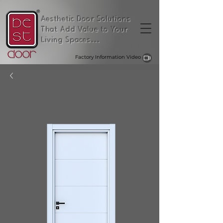
Aesthetic Door Solutions
That Add Value to Your
Living Spaces...
Factory Information Video