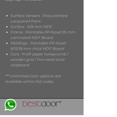
Surface Veneers : Polyurethane
Lacquered Paint
Surface : 6/8 mm MDF
Frame : Paintable PP-faced 36 mm
Laminated MDF Board
Moldings : Paintable PP-faced
9/12/18 mm thick MDF Board
Core : Kraft paper honeycomb /
wooden grid / fire-rated solid
chipboard
*** Unlimited color options are
available within Ral codes.