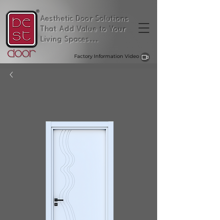
Aesthetic Door Solutions
That Add Value to Your
Living Spaces...
Factory Information Video