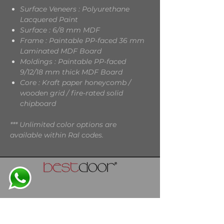
Surface Veneers : Polyurethane
Lacquered Paint
Surface : 6/8 mm MDF
Frame : Paintable PP-faced 36 mm
Laminated MDF Board
Moldings : Paintable PP-faced
9/12/18 mm thick MDF Board
Core : Kraft paper honeycomb /
wooden grid / fire-rated solid
chipboard
*** Unlimited color options are
available within Ral codes.