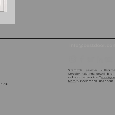
.
info@bestdoor.com
Sitemizde çerezler kullanılmak
Çerezler hakkında detaylı bilgi
ve kontrol etmek için
Çerez Aydı
Metni
’ni incelemenizi rica ederiz.
sıdır.