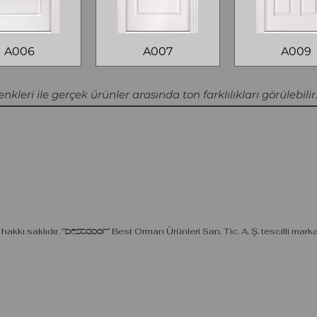
A006
A007
A009
nkleri ile gerçek ürünler arasında ton farklılıkları görülebilir
akkı saklıdır.
"
Bestdoor"
Best Orman Ürünleri San. Tic. A. Ş. tescilli marka