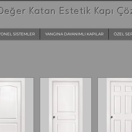
Değer Katan Estetik Kapı Çö
YONEL SİSTEMLER
YANGINA DAYANIMLI KAPILAR
ÖZEL SE