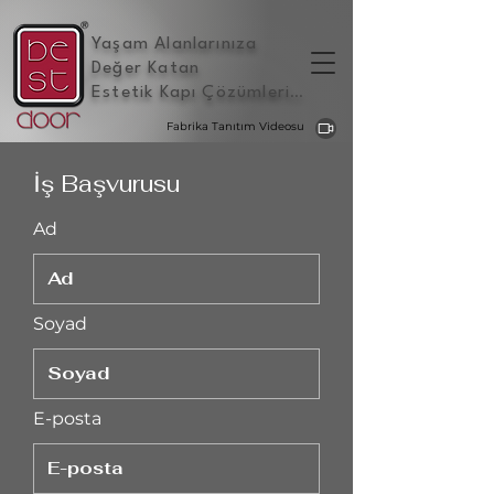
Yaşam Alanlarınıza
Değer Katan
Estetik Kapı Çözümleri
...
Fabrika Tanıtım Videosu
İş Başvurusu
Ad
Soyad
E-posta