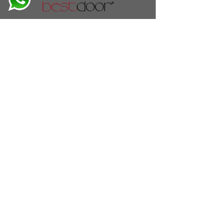
info@bestdoor.com.tr
Osb Atatürk Cad. NO:11
59500 Çerkezköy
TEKİRDAĞ / TÜRKİYE
T: ​
+90 282 758 38 80
T:
+90 549 549 23 78
T:
+90 549 549
BEST
bestdoor
®
2024 Her hakkı
saklıdır.
"
Bestdoor"
Best Orman Ürünleri
San. Tic. A. Ş. tescilli markasıdır.
Sitemizde çerezler kullanılmaktadır.
Çerezler hakkında detaylı bilgi almak ve