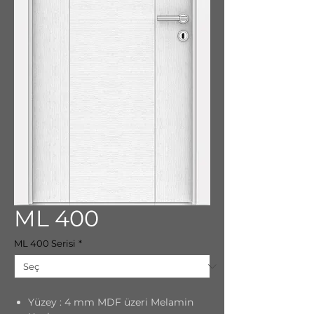
ML 400
ML 400 Serisi
*
Yüzey : 4 mm MDF üzeri Melamin