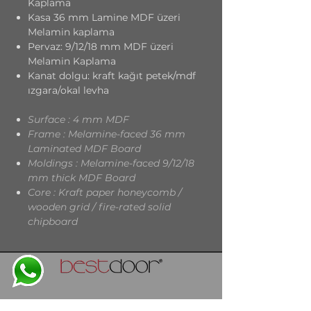
Kaplama
Kasa 36 mm Lamine MDF üzeri
Melamin kaplama
Pervaz: 9/12/18 mm MDF üzeri
Melamin Kaplama
Kanat dolgu
: kraft kağıt petek/mdf
ızgara/okal levha
Surface : 4 mm MDF
Frame : Melamine-faced 36 mm
Laminated MDF Board
Moldings : Melamine-faced 9/12/18
mm thick MDF Board
Core : Kraft paper honeycomb /
wooden grid / fire-rated solid
chipboard