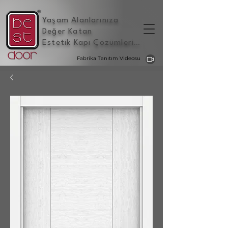
Yaşam Alanlarınıza
Değer Katan
Estetik Kapı Çözümleri
...
Fabrika Tanıtım Videosu