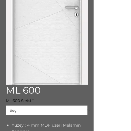
ML 600
ML 600 Serisi
*
Yüzey : 4 mm MDF üzeri Melamin