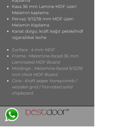
Kaplama
Kasa 36 mm Lamine MDF üzeri
Melamin kaplama
Pervaz: 9/12/18 mm MDF üzeri
Melamin Kaplama
Kanat dolgu
: kraft kağıt petek/mdf
ızgara/okal levha
Surface : 4 mm MDF
Frame : Melamine-faced 36 mm
Laminated MDF Board
Moldings : Melamine-faced 9/12/18
mm thick MDF Board
Core : Kraft paper honeycomb /
wooden grid / fire-rated solid
chipboard