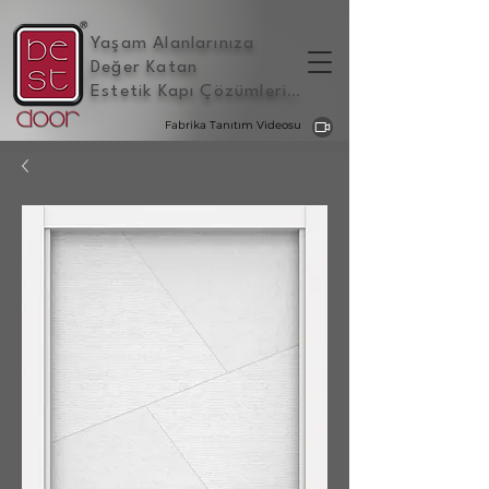
Yaşam Alanlarınıza
Değer Katan
Estetik Kapı Çözümleri
...
Fabrika Tanıtım Videosu