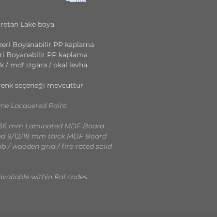
üretan Lake boya
eri Boyanabilir PP kaplama
ri Boyanabilir PP kaplama
k / mdf ızgara / okal levha
ız renk seçeneği mevcuttur
ane Lacquered Paint
d 36 mm Laminated MDF Board
ced 9/12/18 mm thick MDF Board
 / wooden grid / fire-rated solid
available within Ral codes.