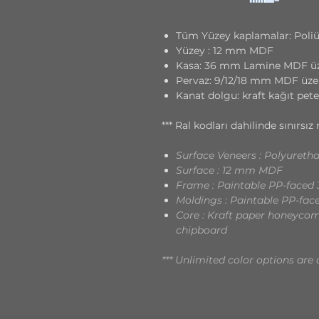
Tüm Yüzey kaplamalar: Poli
Yüzey : 12 mm MDF
Kasa: 36 mm Lamine MDF üz
Pervaz: 9/12/18 mm MDF üze
Kanat dolgu: kraft kağıt pete
*** Ral kodları dahilinde sınırs
Surface Veneers : Polyureth
Surface : 12 mm MDF
Frame : Paintable PP-face
Moldings : Paintable PP-fa
Core : Kraft paper honeycomb
chipboard
*** Unlimited color options are 