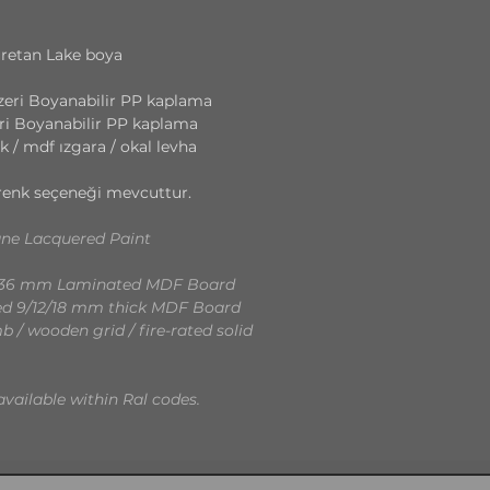
üretan Lake boya
eri Boyanabilir PP kaplama
ri Boyanabilir PP kaplama
k / mdf ızgara / okal levha
ız renk seçeneği mevcuttur.
ane Lacquered Paint
d 36 mm Laminated MDF Board
ced 9/12/18 mm thick MDF Board
 / wooden grid / fire-rated solid
available within Ral codes.