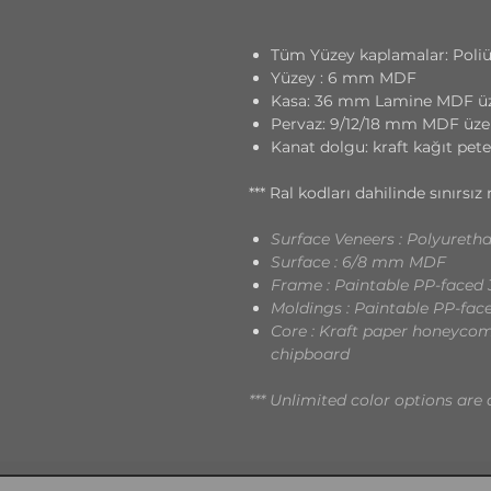
Tüm Yüzey kaplamalar: Poli
Yüzey : 6 mm MDF
Kasa: 36 mm Lamine MDF üz
Pervaz: 9/12/18 mm MDF üze
Kanat dolgu: kraft kağıt pete
*** Ral kodları dahilinde sınırs
Surface Veneers : Polyureth
Surface : 6/8 mm MDF
Frame : Paintable PP-face
Moldings : Paintable PP-fa
Core : Kraft paper honeycomb
chipboard
*** Unlimited color options are 