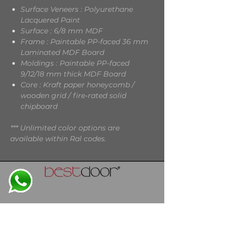
Surface Veneers : Polyurethane
Lacquered Paint
Surface : 6/8 mm MDF
Frame : Paintable PP-faced 36 mm
Laminated MDF Board
Moldings : Paintable PP-faced
9/12/18 mm thick MDF Board
Core : Kraft paper honeycomb /
wooden grid / fire-rated solid
chipboard
*** Unlimited color options are
available within Ral codes.