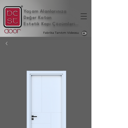
Yaşam Alanlarınıza
Değer Katan
Estetik Kapı Çözümleri
...
Fabrika Tanıtım Videosu