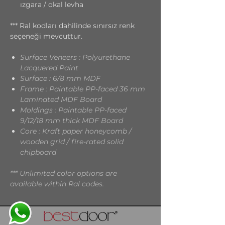
ızgara / okal levha
*** Ral kodları dahilinde sınırsız renk
seçeneği mevcuttur.
Surface Veneers : Polyurethane
Lacquered Paint
Surface : 6/8 mm MDF
Frame : Paintable PP-faced 36 mm
Laminated MDF Board
Moldings : Paintable PP-faced
9/12/18 mm thick MDF Board
Core : Kraft paper honeycomb /
wooden grid / fire-rated solid
chipboard
*** Unlimited color options are
available within Ral codes.