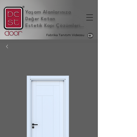
Yaşam Alanlarınıza
Değer Katan
Estetik Kapı Çözümleri
...
Fabrika Tanıtım Videosu