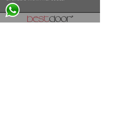
info@bestdoor.com.tr
Osb Atatürk Cad. NO:11
59500 Çerkezköy
TEKİRDAĞ / TÜRKİYE
T: ​
+90 282 758 38 80
T:
+90 549 549 23 78
T:
+90 549 549
BEST
bestdoor
®
2024 Her hakkı
saklıdır.
"
Bestdoor"
Best Orman Ürünleri
San. Tic. A. Ş. tescilli markasıdır.