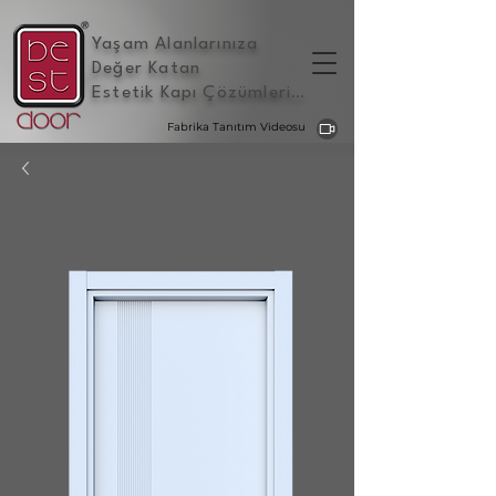
Yaşam Alanlarınıza
Değer Katan
Estetik Kapı Çözümleri
...
Fabrika Tanıtım Videosu