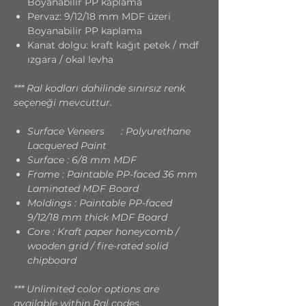
Boyanabilir PP kaplama
Pervaz: 9/12/18 mm MDF üzeri
Boyanabilir PP kaplama
Kanat dolgu: kraft kağıt petek / mdf
ızgara / okal levha
*** Ral kodları dahilinde sınırsız renk
seçeneği mevcuttur.
Surface Veneers : Polyurethane
Lacquered Paint
Surface : 6/8 mm MDF
Frame : Paintable PP-faced 36 mm
Laminated MDF Board
Moldings : Paintable PP-faced
9/12/18 mm thick MDF Board
Core : Kraft paper honeycomb /
wooden grid / fire-rated solid
chipboard
*** Unlimited color options are
available within Ral codes.