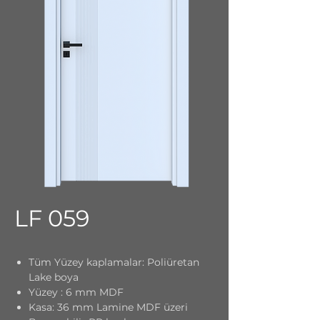
LF 059
Tüm Yüzey kaplamalar: Poliüretan
Lake boya
Yüzey : 6 mm MDF
Kasa: 36 mm Lamine MDF üzeri