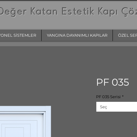
Değer Katan Estetik Kapı Çö
YONEL SİSTEMLER
YANGINA DAYANIMLI KAPILAR
ÖZEL SE
PF 035
PF 035 Serisi
*
Seç