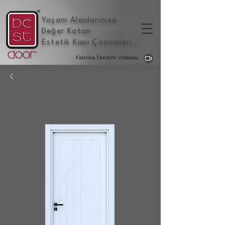
Yaşam Alanlarınıza
Değer Katan
Estetik Kapı Çözümleri
...
Fabrika Tanıtım Videosu