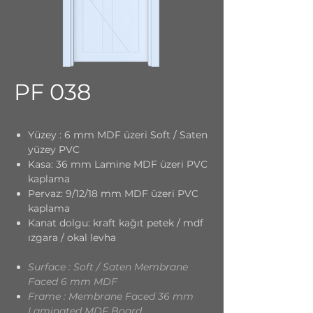
PF 038
Yüzey : 6 mm MDF üzeri Soft / Saten
yüzey PVC
Kasa: 36 mm Lamine MDF üzeri PVC
kaplama
Pervaz: 9/12/18 mm MDF üzeri PVC
kaplama
Kanat dolgu: kraft kağıt petek / mdf
ızgara / okal levha
Surface : Soft / Saten Membrane
Faced 6 mm MDF
Frame : Membrane Faced 36 mm
Laminated MDF Board