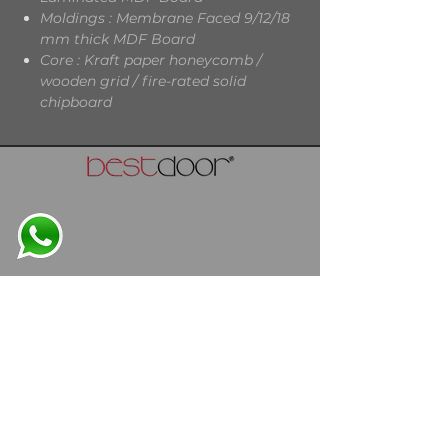
Moldings : Membrane Faced 9/12/18
mm thick MDF Board
Core : Kraft paper honeycomb /
wooden grid / fire-rated solid
chipboard
info@bestdoor.com.tr
Osb Atatürk Cad. NO:11
59500 Çerkezköy
TEKİRDAĞ / TÜRKİYE
T: ​
+90 282 758 38 80