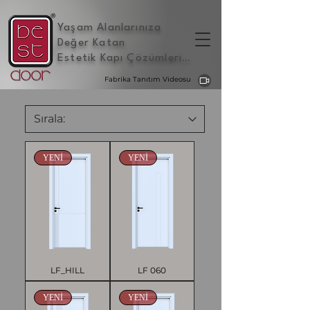
Yaşam Alanlarınıza
Değer Katan
Estetik Kapı Çözümleri
...
Fabrika Tanıtım Videosu
YENİ
YENİ
LF_HILL
LF 060
YENİ
YENİ